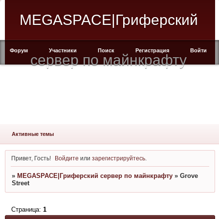
MEGASPACE|Гриферский
Форум
Участники
Поиск
Регистрация
Войти
сервер по майнкрафту
Активные темы
Привет, Гость!
Войдите
или
зарегистрируйтесь
.
»
MEGASPACE|Гриферский сервер по майнкрафту
»
Grove
Street
Страница:
1