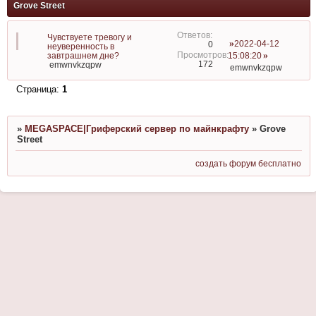
Grove Street
Чувствуете тревогу и
2022-04-12
0
неуверенность в
завтрашнем дне?
15:08:20
172
emwnvkzqpw
emwnvkzqpw
Страница:
1
»
MEGASPACE|Гриферский сервер по майнкрафту
»
Grove
Street
создать форум бесплатно